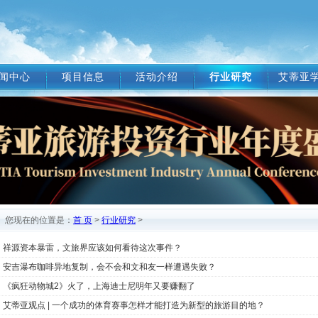
闻中心
项目信息
活动介绍
行业研究
艾蒂亚
您现在的位置是：
首 页
>
行业研究
>
祥源资本暴雷，文旅界应该如何看待这次事件？
安吉瀑布咖啡异地复制，会不会和文和友一样遭遇失败？
《疯狂动物城2》火了，上海迪士尼明年又要赚翻了
艾蒂亚观点 | 一个成功的体育赛事怎样才能打造为新型的旅游目的地？