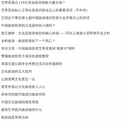
艾蒂亚观点 | 16亿资金能否拯救大庸古城？
艾蒂亚创始人王琪在某某内部会议上的重要讲话（不外传）
王琪总干事在第七届中国旅游项目投资大会开幕式上的讲话
中国旅游投资的主流是特色小镇吗？
致王健林：文化是旅游项目的核心价值——写在上海迪士尼即将开业之时
乡村旅游：旅游投资的下一个风口？
专访王琪：中国旅游投资艾蒂亚奖的“奥斯卡”情怀
警惕旅游投资大项目的虚假繁荣
美国主题公园专业考察交流活动专题报告
文化旅游的五大批判
让旅游离文化更近一点
普世价值让文化旅游直入人心
所有空间都可能成为旅游空间
中国文化旅游的视觉系统
建筑艺术能为旅游做些什么
旅游就是审美活动